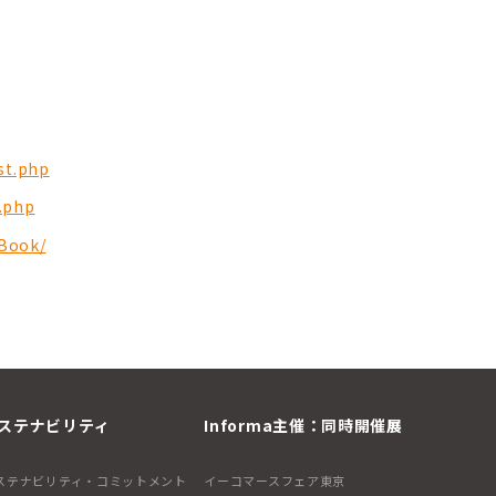
st.php
.php
eBook/
ステナビリティ
Informa主催：同時開催展
ステナビリティ・コミットメント
イーコマースフェア東京