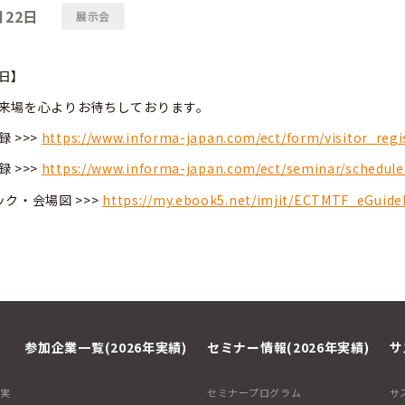
月22日
展示会
終日】
来場を心よりお待ちしております。
 >>>
https://www.informa-japan.com/ect/form/visitor_regi
 >>>
https://www.informa-japan.com/ect/seminar/schedule
ク・会場図 >>>
https://my.ebook5.net/imjit/ECTMTF_eGuid
参加企業一覧(2026年実績)
セミナー情報(2026年実績)
サ
年実
セミナープログラム
サ