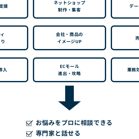
ネットショップ
S支援
デー
制作・集客
ティ
会社・商品の
くり
イメージUP
ECモール
導入
業務
進出・攻略
お悩みをプロに相談できる
専門家と話せる